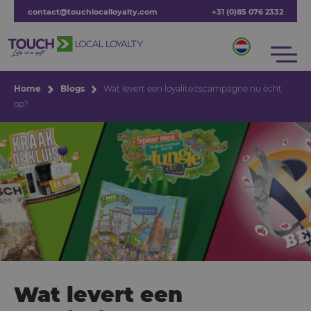
contact@touchlocalloyalty.com
+31 (0)85 076 2332
Home
Blogs
Wat levert een loyaliteitscampagne nu écht
op?
Wat levert een