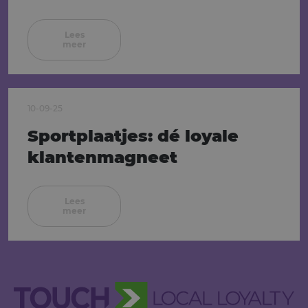
Lees
meer
10-09-25
Sportplaatjes: dé loyale
klantenmagneet
Lees
meer