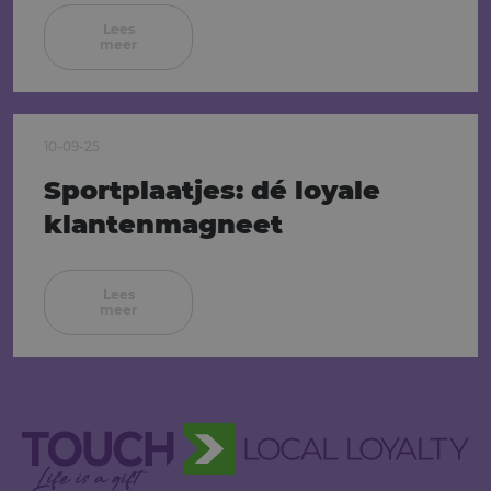
Lees
meer
10-09-25
Sportplaatjes: dé loyale
klantenmagneet
Lees
meer