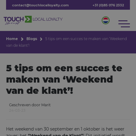
contact@touchlocalloyalty.com
+31 (0)85 076 2332
Home
Blogs
5 tips om een succes te maken van ‘Weekend
van de klant’!
5 tips om een succes te
maken van ‘Weekend
van de klant’!
Geschreven door Marit
24-03-23
Het weekend van 30 september en 1 oktober is het weer
zover: het
“Weekend van de Klant”
! Dit initiatief wordt