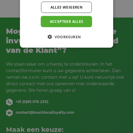
ALLES WEIGEREN
ACCEPTEER ALLES
Mogen wij u helpen met de
VOORKEUREN
invulling van uw “Weekend
van de Klant”?
We staan klaar om u hierbij te ondersteunen. In het
contactformulier kunt u uw gegevens achterlaten. Dan
nemen we z.s.m. contact met u op! U kunt natuurlijk ook
direct contact met ons opnemen met onderstaande
gegevens. We horen graag van u!
+31 (0)85 076 2332
contact@touchlocalloyalty.com
Maak een keuze: