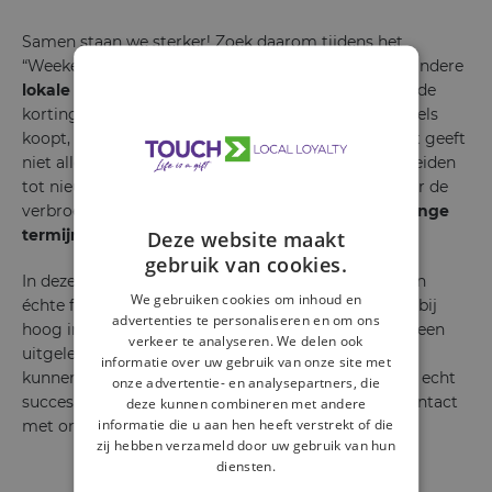
Samen staan we sterker! Zoek daarom tijdens het
“Weekend van de Klant” de samenwerking op met andere
lokale ondernemers
. Bijvoorbeeld door verschillende
kortingen te stapelen als iemand bij meerdere winkels
koopt, of door elkaars producten aan te bevelen. Dit geeft
niet alleen meerwaarde voor de klant, het kan ook leiden
tot nieuwe klanten in uw winkel. Daarnaast kan door de
verbroedering onder de ondernemers ook mooie
lange
termijn partnerships
ontstaan.
Deze website maakt
gebruik van cookies.
In deze tijd is het steeds belangrijker om van klanten
We gebruiken cookies om inhoud en
échte fans te maken.
Lokale verankering
staat hierbij
advertenties te personaliseren en om ons
hoog in het vaandel. Het “Weekend van de Klant” is een
verkeer te analyseren. We delen ook
uitgelezen kans om hier verder mee aan de slag te
informatie over uw gebruik van onze site met
kunnen. Benieuwd hoe wij u kunnen helpen om een echt
onze advertentie- en analysepartners, die
succes te maken van dit weekend? Neem gerust contact
deze kunnen combineren met andere
informatie die u aan hen heeft verstrekt of die
met ons op!
zij hebben verzameld door uw gebruik van hun
diensten.