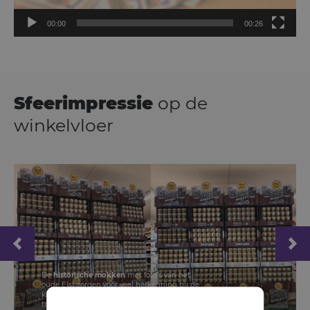
00:00
00:26
Sfeerimpressie
op de
winkelvloer
De
historische mokken
met foto’s van het
oude Elst zorgen voor veel herkenning bij de
klant, wat zorgt voor een leuke
verbinding
tussen oud & jong.