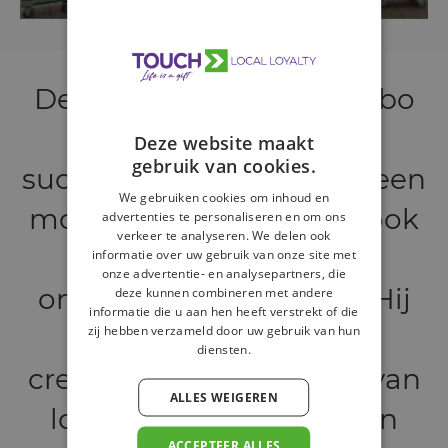
Deze campagne bij Jumbo
Macleane is een groot
Deze website maakt
gebruik van cookies.
succes geworden! Naast een
We gebruiken cookies om inhoud en
mooie
omzetstijging
is ook
advertenties te personaliseren en om ons
verkeer te analyseren. We delen ook
het
imago
van deze
informatie over uw gebruik van onze site met
onze advertentie- en analysepartners, die
ondernemer verbeterd. Hij
deze kunnen combineren met andere
informatie die u aan hen heeft verstrekt of die
zij hebben verzameld door uw gebruik van hun
wordt nu gezien als
diensten.
creatieve spil op gebied van
ALLES WEIGEREN
lokale marketing binnen
ACCEPTEER ALLES